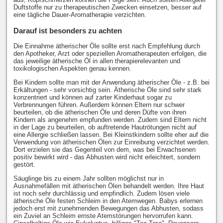
Duftstoffe nur zu therapeutischen Zwecken einsetzen, besser auf
eine tägliche Dauer-Aromatherapie verzichten.
Darauf ist besonders zu achten
Die Einnahme ätherischer Öle sollte erst nach Empfehlung durch
den Apotheker, Arzt oder speziellen Aromatherapeuten erfolgen, die
das jeweilige ätherische Öl in allen therapierelevanten und
toxikologischen Aspekten genau kennen.
Bei Kindern sollte man mit der Anwendung ätherischer Öle - z.B. bei
Erkältungen - sehr vorsichtig sein. Ätherische Öle sind sehr stark
konzentriert und können auf zarter Kinderhaut sogar zu
Verbrennungen führen. Außerdem können Eltern nur schwer
beurteilen, ob die ätherischen Öle und deren Düfte von ihren
Kindern als angenehm empfunden werden. Zudem sind Eltern nicht
in der Lage zu beurteilen, ob auftretende Hautrötungen nicht auf
eine Allergie schließen lassen. Bei Kleinstkindern sollte eher auf die
Verwendung von ätherischen Ölen zur Einreibung verzichtet werden.
Dort erzielen sie das Gegenteil von dem, was bei Erwachsenen
positiv bewirkt wird - das Abhusten wird nicht erleichtert, sondern
gestört.
Säuglinge bis zu einem Jahr sollten möglichst nur in
Ausnahmefällen mit ätherischen Ölen behandelt werden. Ihre Haut
ist noch sehr durchlässig und empfindlich. Zudem lösen viele
ätherische Öle festen Schleim in den Atemwegen. Babys erlernen
jedoch erst mit zunehmenden Bewegungen das Abhusten, sodass
ein Zuviel an Schleim ernste Atemstörungen hervorrufen kann.