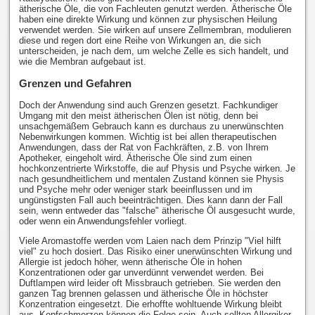
ätherische Öle, die von Fachleuten genutzt werden. Ätherische Öle
haben eine direkte Wirkung und können zur physischen Heilung
verwendet werden. Sie wirken auf unsere Zellmembran, modulieren
diese und regen dort eine Reihe von Wirkungen an, die sich
unterscheiden, je nach dem, um welche Zelle es sich handelt, und
wie die Membran aufgebaut ist.
Grenzen und Gefahren
Doch der Anwendung sind auch Grenzen gesetzt. Fachkundiger
Umgang mit den meist ätherischen Ölen ist nötig, denn bei
unsachgemäßem Gebrauch kann es durchaus zu unerwünschten
Nebenwirkungen kommen. Wichtig ist bei allen therapeutischen
Anwendungen, dass der Rat von Fachkräften, z.B. von Ihrem
Apotheker, eingeholt wird. Ätherische Öle sind zum einen
hochkonzentrierte Wirkstoffe, die auf Physis und Psyche wirken. Je
nach gesundheitlichem und mentalen Zustand können sie Physis
und Psyche mehr oder weniger stark beeinflussen und im
ungünstigsten Fall auch beeinträchtigen. Dies kann dann der Fall
sein, wenn entweder das "falsche" ätherische Öl ausgesucht wurde,
oder wenn ein Anwendungsfehler vorliegt.
Viele Aromastoffe werden vom Laien nach dem Prinzip "Viel hilft
viel" zu hoch dosiert. Das Risiko einer unerwünschten Wirkung und
Allergie ist jedoch höher, wenn ätherische Öle in hohen
Konzentrationen oder gar unverdünnt verwendet werden. Bei
Duftlampen wird leider oft Missbrauch getrieben. Sie werden den
ganzen Tag brennen gelassen und ätherische Öle in höchster
Konzentration eingesetzt. Die erhoffte wohltuende Wirkung bleibt
aus, Kopfschmerzen können die Folge sein. Auch sollten Allergiker