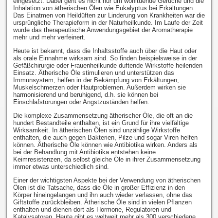
eingesetzt. Dabei geht es nicht nur um wohltuende Gerüche und die
Inhalation von ätherischen Ölen wie Eukalyptus bei Erkältungen.
Das Einatmen von Heildüften zur Linderung von Krankheiten war die
ursprüngliche Therapieform in der Naturheilkunde. Im Laufe der Zeit
wurde das therapeutische Anwendungsgebiet der Aromatherapie
mehr und mehr verfeinert.
Heute ist bekannt, dass die Inhaltsstoffe auch über die Haut oder
als orale Einnahme wirksam sind. So finden beispielsweise in der
Gefäßchirurgie oder Frauenheilkunde duftende Wirkstoffe heilenden
Einsatz. Ätherische Öle stimulieren und unterstützen das
Immunsystem, helfen in der Bekämpfung von Erkältungen,
Muskelschmerzen oder Hautproblemen. Außerdem wirken sie
harmonisierend und beruhigend, d.h. sie können bei
Einschlafstörungen oder Angstzuständen helfen.
Die komplexe Zusammensetzung ätherischer Öle, die oft an die
hundert Bestandteile enthalten, ist ein Grund für ihre vielfältige
Wirksamkeit. In ätherischen Ölen sind unzählige Wirkstoffe
enthalten, die auch gegen Bakterien, Pilze und sogar Viren helfen
können. Ätherische Öle können wie Antibiotika wirken. Anders als
bei der Behandlung mit Antibiotika entstehen keine
Keimresistenzen, da selbst gleiche Öle in ihrer Zusammensetzung
immer etwas unterschiedlich sind.
Einer der wichtigsten Aspekte bei der Verwendung von ätherischen
Ölen ist die Tatsache, dass die Öle in großer Effizienz in den
Körper hineingelangen und ihn auch wieder verlassen, ohne das
Giftstoffe zurückbleiben. Ätherische Öle sind in vielen Pflanzen
enthalten und dienen dort als Hormone, Regulatoren und
Katalysatoren. Heute gibt es weltweit mehr als 300 verschiedene