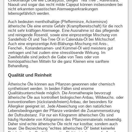
Cineolhaltige Öle wie Eukalyptus, billiges "Tea Tree", Ravensara,
Niaouli und sogar das recht milde Cajeput können insbesondere bei
nicht erkannten spastischen Atemwegserkrankungen
lebensgefährlich werden.
Auch bedeuten mentholhaltige (Pfefferminze, Ackerminze)
ätherische Öle eine ernste Gefahr (Krampfbereitschaft) für die noch
nicht sehr kräftigen Atemwege. Eine Ausnahme ist das pflegende
und reinigende Rosenöl, sowie eine einprozentige Mischung von
Sandelholz-Öl und Tea-Tree Öl in Calendula-Öl bei Milchschorf.
Auch eine einprozentige Anti-Blähungs-Mischung mit Anis-,
Fenchel-, Koriandersamen- und Kümmel-Öl wird meistens gut
vertragen und hat zudem eine stresslösende Wirkung. Im
Zweifelsfalle sind jedoch die Gabe von Tees oder von
homöopathischen Mitteln für die ganz Kleinen eine sanftere
Behandlung.
Qualität und Reinheit
Ätherische Öle können aus Pflanzen gewonnen oder chemisch
synthetisiert werden. In beiden Fällen sind enorme
Qualitätsunterschiede möglich. Die Aromatherapie bevorzugt
ätherische Öle aus kontrolliert biologischen Anbau, Wildwuchs. oder
konventionellem (rückstandsfreiem) Anbau, der besonders für
Allergiker geeignet ist. Jede Abweichung von den natürlichen
Lebensbedingungen der Pflanze verändert die Zusammensetzung
der Duftsubstanz. Für nur ein Kilogramm ätherischen Öls sind
häufig Hunderte von Kilogramms des Pflanzenmaterials notwendig.
Daher sind echte ätherische Öle nicht nur kostbar, sondern auch
teuer. Die Bezeichnung "echtes ätherisches Öl" bietet keinerlei