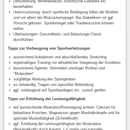
Dehydrierung: Mineralwasser, isotonische Getränke etc.
bereithalten
Unterzuckerung: durch sportliche Betätigung fallen der Blutfett-
und vor allem der Blutzuckerspiegel. Bei Diabetikern ist ggf.
Vorsicht geboten. Sportlerriegel oder Traubenzucker können
helfen.
Überlastungen: Gesundheits- und Belastungs-Check
durchführen
Tipps zur Vorbeugung von Sportverletzungen
ausreichend Aufwärmen und abschließendes Stretching
regelmäßiges Training mit allmählicher Steigerung der Kondition
besonnenes Agieren, Vermeiden unnötiger Risiken und
"Mutproben"
sorgfältige Wartung des Sportgerätes
so notwendig, Tragen von spezieller Bekleidung
ggf. vorbeugend auf Sportbandagen etc. zurück greifen
Tipps zur Erhöhung der Leistungsfähigkeit
auf ausreichende Mineralstoffversorgung achten: Calcium für
belastbare Knochen, Magnesium gegen Muskelkrämpfe und für
optimale Muskeltätigkeit (Schnellkraft)
ggf. Erhöhung der Leistungsfähigkeit der Muskulatur
(Maximalkraft) durch Kreatin, L-Carnitin und spezielle