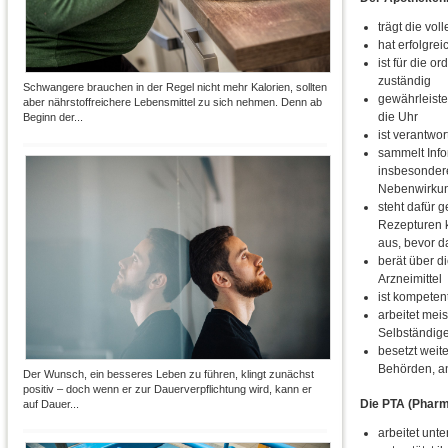
trägt die vo
hat erfolgre
ist für die 
zuständig
Schwangere brauchen in der Regel nicht mehr Kalorien, sollten
gewährleiste
aber nährstoffreichere Lebensmittel zu sich nehmen. Denn ab
die Uhr
Beginn der...
ist verantwor
sammelt Info
insbesondere
Nebenwirkun
steht dafür g
Rezepturen ko
aus, bevor d
berät über d
Arzneimittel
ist kompeten
arbeitet mei
Selbständiger
besetzt weite
Behörden, an
Der Wunsch, ein besseres Leben zu führen, klingt zunächst
positiv – doch wenn er zur Dauerverpflichtung wird, kann er
Die PTA (Pharma
auf Dauer...
arbeitet unte