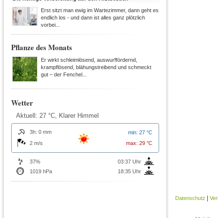
Erst sitzt man ewig im Wartezimmer, dann geht es
endlich los - und dann ist alles ganz plötzlich
vorbei...
Pflanze des Monats
Er wirkt schleimlösend, auswurffördernd,
krampflösend, blähungstreibend und schmeckt
gut – der Fenchel...
Wetter
Aktuell: 27 °C,
Klarer Himmel
3h: 0 mm
min: 27 °C
2 m/s
max: 29 °C
37%
03:37 Uhr
1019 hPa
18:35 Uhr
|
Datenschutz
Ver