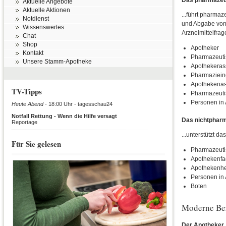
Aktuelle Angebote
Aktuelle Aktionen
...führt pharmaz
Notdienst
und Abgabe von 
Wissenswertes
Arzneimittelfrag
Chat
Shop
Apotheker
Kontakt
Pharmazeutis
Unsere Stamm-Apotheke
Apothekeras
Pharmaziein
Apothekenas
TV-Tipps
Pharmazeuti
Personen in
Heute Abend -
18:00 Uhr - tagesschau24
Notfall Rettung - Wenn die Hilfe versagt
Das nichtpharm
Reportage
...unterstützt d
Für Sie gelesen
Pharmazeuti
Apothekenfa
Apothekenhe
Personen in
Boten
Moderne Ber
Der Apotheker..