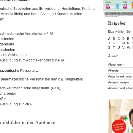
eutische Tätigkeiten aus (Entwicklung, Herstellung, Prüfung
Arzneimitteln) und berät Ärzte und Kunden in allen
en:
Ratgeber
Bitte wählen Sie:
ch-technische Assistenten (PTA)
sistenten
A
B
C
D
E
J
K
L
M
N
genieure
S
T
U
V
W
sistenten
sche Assistenten
A
wie:
 Ausbildung zum Apotheker oder zur PTA
Abnehmen
azeutische Personal...
Allergien
Angstkrankheite
as pharmazeutische Personal bei den o.g.Tätigkeiten:
Aromatherapie
sch-kaufmännische Angestellte (PKA)
Arterienverkalku
charbeiter
lfer
 Ausbildung zur PKA
ufsbilder in der Apotheke
.