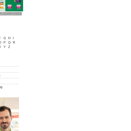
F
G
H
I
O
P
Q
R
X
Y
Z
n
ng