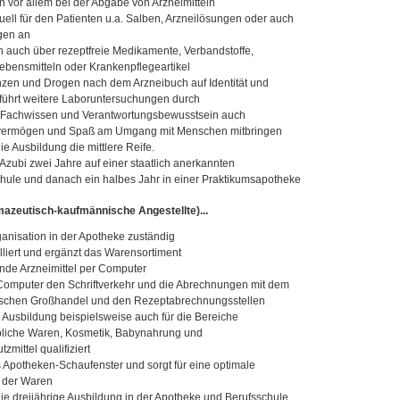
hn vor allem bei der Abgabe von Arzneimitteln
iduell für den Patienten u.a. Salben, Arzneilösungen oder auch
gen an
 auch über rezeptfreie Medikamente, Verbandstoffe,
Lebensmitteln oder Krankenpflegeartikel
nzen und Drogen nach dem Arzneibuch auf Identität und
 führt weitere Laboruntersuchungen durch
n Fachwissen und Verantwortungsbewusstsein auch
vermögen und Spaß am Umgang mit Menschen mitbringen
die Ausbildung die mittlere Reife.
 Azubi zwei Jahre auf einer staatlich anerkannten
hule und danach ein halbes Jahr in einer Praktikumsapotheke
azeutisch-kaufmännische Angestellte)...
rganisation in der Apotheke zuständig
olliert und ergänzt das Warensortiment
lende Arzneimittel per Computer
 Computer den Schriftverkehr und die Abrechnungen mit dem
schen Großhandel und den Rezeptabrechnungsstellen
re Ausbildung beispielsweise auch für die Bereiche
liche Waren, Kosmetik, Babynahrung und
zmittel qualifiziert
s Apotheken-Schaufenster und sorgt für eine optimale
n der Waren
 die dreijährige Ausbildung in der Apotheke und Berufsschule