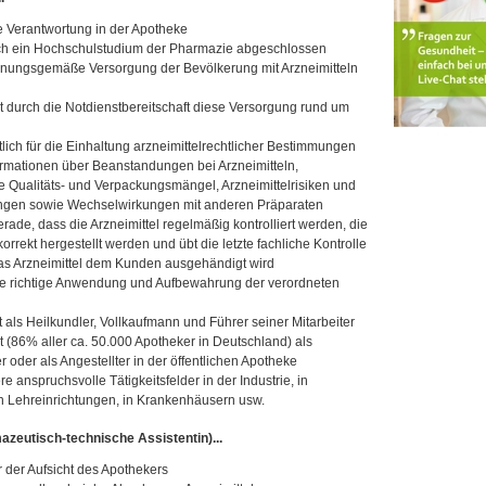
lle Verantwortung in der Apotheke
ich ein Hochschulstudium der Pharmazie abgeschlossen
ordnungsgemäße Versorgung der Bevölkerung mit Arzneimitteln
t durch die Notdienstbereitschaft diese Versorgung rund um
tlich für die Einhaltung arzneimittelrechtlicher Bestimmungen
rmationen über Beanstandungen bei Arzneimitteln,
 Qualitäts- und Verpackungsmängel, Arzneimittelrisiken und
gen sowie Wechselwirkungen mit anderen Präparaten
erade, dass die Arzneimittel regelmäßig kontrolliert werden, die
rrekt hergestellt werden und übt die letzte fachliche Kontrolle
as Arzneimittel dem Kunden ausgehändigt wird
ie richtige Anwendung und Aufbewahrung der verordneten
t als Heilkundler, Vollkaufmann und Führer seiner Mitarbeiter
st (86% aller ca. 50.000 Apotheker in Deutschland) als
 oder als Angestellter in der öffentlichen Apotheke
re anspruchsvolle Tätigkeitsfelder in der Industrie, in
 Lehreinrichtungen, in Krankenhäusern usw.
zeutisch-technische Assistentin)...
r der Aufsicht des Apothekers