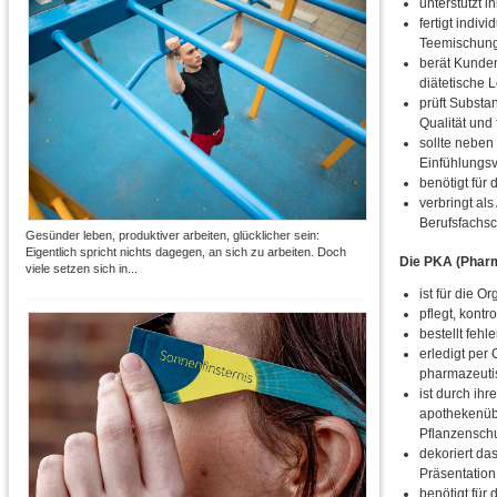
unterstützt i
fertigt indiv
Teemischun
berät Kunden
diätetische 
prüft Substa
Qualität und
sollte nebe
Einfühlungs
benötigt für 
verbringt als
Berufsfachsc
Gesünder leben, produktiver arbeiten, glücklicher sein:
Eigentlich spricht nichts dagegen, an sich zu arbeiten. Doch
Die PKA (Pharm
viele setzen sich in...
ist für die O
pflegt, kontr
bestellt feh
erledigt per
pharmazeuti
ist durch ih
apothekenüb
Pflanzenschut
dekoriert da
Präsentatio
benötigt für