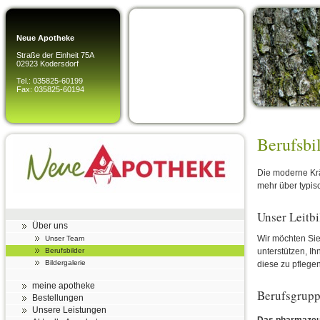
Neue Apotheke
Straße der Einheit 75A
02923 Kodersdorf
Tel.: 035825-60199
Fax: 035825-60194
Berufsbi
Die moderne Krä
mehr über typisc
Unser Leitbi
Über uns
Wir möchten Sie
Unser Team
Berufsbilder
unterstützen, Ih
Bildergalerie
diese zu pflegen
meine apotheke
Berufsgrup
Bestellungen
Unsere Leistungen
Das pharmazeut