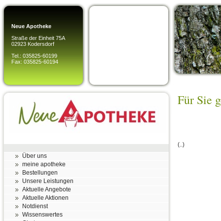
Neue Apotheke
Straße der Einheit 75A
02923 Kodersdorf
Tel.: 035825-60199
Fax: 035825-60194
Für Sie 
(..)
Über uns
meine apotheke
Bestellungen
Unsere Leistungen
Aktuelle Angebote
Aktuelle Aktionen
Notdienst
Wissenswertes