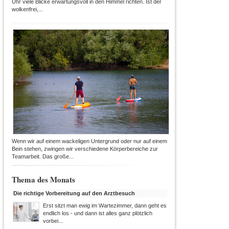
Uhr viele Blicke erwartungsvoll in den Himmel richten. Ist der
wolkenfrei,...
Wenn wir auf einem wackeligen Untergrund oder nur auf einem
Bein stehen, zwingen wir verschiedene Körperbereiche zur
Teamarbeit. Das große...
Thema des Monats
Die richtige Vorbereitung auf den Arztbesuch
Erst sitzt man ewig im Wartezimmer, dann geht es
endlich los - und dann ist alles ganz plötzlich
vorbei...