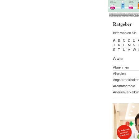
Ratgeber
Bitte wählen Sie:
A
B
C
D
E
J
K
L
M
N
S
T
U
V
W
A
wie:
Abnehmen
Allergien
Angstkrankheite
Aromatherapie
Arterienverkalku