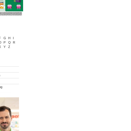
F
G
H
I
O
P
Q
R
X
Y
Z
n
ng