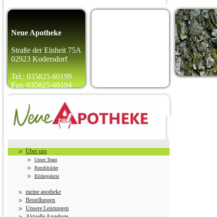
Neue Apotheke
Straße der Einheit 75A
02923 Kodersdorf
Tel.: 035825-60199
Fax: 035825-60194
Über uns
Unser Team
Berufsbilder
Bildergalerie
meine apotheke
Bestellungen
Unsere Leistungen
Aktuelle Angebote